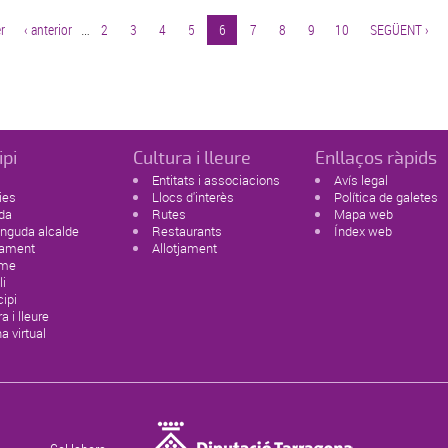
r
‹ anterior
…
2
3
4
5
6
7
8
9
10
SEGÜENT ›
ipi
Cultura i lleure
Enllaços ràpids
Entitats i associacions
Avís legal
ies
Llocs d'interès
Política de galetes
da
Rutes
Mapa web
nguda alcalde
Restaurants
Índex web
tament
Allotjament
sme
li
ipi
a i lleure
na virtual