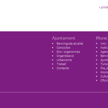
Pàgines
« prime
Ajuntament
Munic
Benvinguda alcalde
Inici
Consistori
Notíc
Ens i organismes
Agen
Organització
Benvi
Urbanisme
Ajun
Treball
Turi
Contacte
fira_o
Munic
Cultur
Ofici