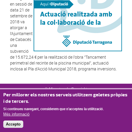
en sessió de
data 21 de
setembre de
2018 va
atorgar a
l’Ajuntament
de Cabacés
una
subvenció
de 15.672,24 € per la realització de l’obra “Tancament
perimetral del recinte de la piscina municipal”, actuació
inclosa al Pla d’Acció Municipal 2018, programa inversions.
© Missatge de Copyright
Per millorar els nostres serveis utilitzem galetes pròpies
i de tercers.
Si continueu navegant, considerem que n'accepteu la utilització.
Més informació
Accepto